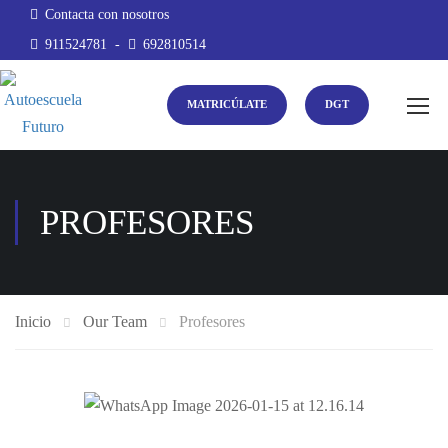
Contacta con nosotros
911524781
-
692810514
MATRICÚLATE
DGT
PROFESORES
Inicio
Our Team
Profesores