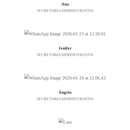
de la web, en
Ana
base a cómo
SECRETARIA ADMINISTRATIVA
se usa la
web.
Experiencia
Para que
nuestra web
Jenifer
funcione lo
SECRETARIA ADMINISTRATIVA
mejor posible
durante tu
visita. Si
rechaza estas
cookies,
algunas
funcionalidades
Ángela
desaparecerán
SECRETARIA ADMINISTRATIVA
de la web.
Marketing
Al compartir
tus intereses y