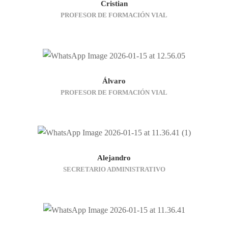
Cristian
PROFESOR DE FORMACIÓN VIAL
Necesarias
Estas
cookies no
Álvaro
son
PROFESOR DE FORMACIÓN VIAL
opcionales.
Son
necesarias
para que
funcione la
web.
Alejandro
SECRETARIO ADMINISTRATIVO
Estadísticas
Para que
podamos
mejorar la
funcionalidad
y estructura