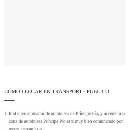
de la web, en
base a cómo
se usa la
web.
Experiencia
Para que
nuestra web
funcione lo
mejor posible
durante tu
visita. Si
rechaza estas
cookies,
algunas
funcionalidades
CÓMO LLEGAR EN TRANSPORTE PÚBLICO
desaparecerán
de la web.
Ir al intercambiador de autobuses de Príncipe Pío, y acceder a la
Marketing
zona de autobuses Príncipe Pío esta muy bien comunicado por
Al compartir
metro, cercanías o
tus intereses y