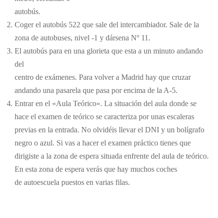
comportamiento
autobús.
mientras visitas
Coger el autobús 522 que sale del intercambiador. Sale de la
nuestro sitio,
aumentas la
zona de autobuses, nivel -1 y dársena Nº 11.
posibilidad de
El autobús para en una glorieta que esta a un minuto andando
ver contenido y
ofertas
del
personalizados.
centro de exámenes. Para volver a Madrid hay que cruzar
andando una pasarela que pasa por encima de la A-5.
Entrar en el «Aula Teórico». La situación del aula donde se
hace el examen de teórico se caracteriza por unas escaleras
previas en la entrada. No olvidéis llevar el DNI y un bolígrafo
negro o azul. Si vas a hacer el examen práctico tienes que
dirigiste a la zona de espera situada enfrente del aula de teórico.
En esta zona de espera verás que hay muchos coches
de autoescuela puestos en varias filas.