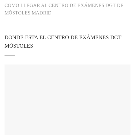
COMO LLEGAR AL CENTRO DE EXÁMENES DGT DE
MÓSTOLES MADRID
Necesarias
DONDE ESTA EL CENTRO DE EXÁMENES DGT
Estas
MÓSTOLES
cookies no
son
opcionales.
Son
necesarias
para que
funcione la
web.
Estadísticas
Para que
podamos
mejorar la
funcionalidad
y estructura