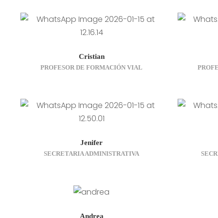
Necesarias
Cristian
PROFESOR DE FORMACIÓN VIAL
PROFE
Estas
cookies no
son
opcionales.
Son
necesarias
para que
Jenifer
SECRETARIA ADMINISTRATIVA
SECR
funcione la
web.
Estadísticas
Para que
Andrea