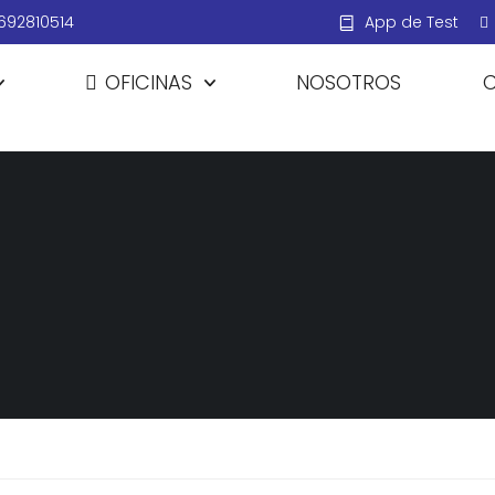
692810514
App de Test
OFICINAS
NOSOTROS