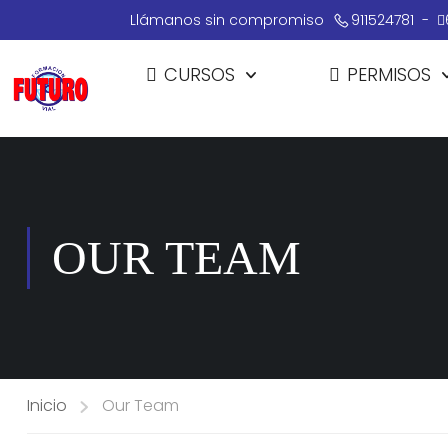
Llámanos sin compromiso
911524781
-
CURSOS
PERMISOS
OUR TEAM
Inicio
Our Team