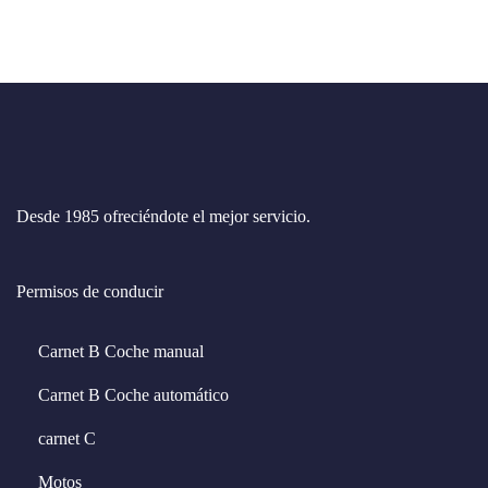
Necesarias
Estas
cookies no
son
opcionales.
Desde 1985 ofreciéndote el mejor servicio.
Son
necesarias
para que
funcione la
Permisos de conducir
web.
Carnet B Coche manual
Estadísticas
Carnet B Coche automático
Para que
podamos
mejorar la
carnet C
funcionalidad
y estructura
Motos