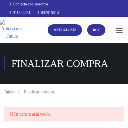
Contacta con nosotros
911524781
-
692810514
MATRICÚLATE
DGT
FINALIZAR COMPRA
Inicio
Finalizar compra
Tu carrito está vacío.