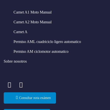
de la web, en
base a cómo
se usa la
Carnet A1 Moto Manual
web.
Carnet A2 Moto Manual
Experiencia
Carnet A
Para que
nuestra web
Permiso AML cuadriciclo ligero automatico
funcione lo
mejor posible
Permiso AM ciclomotor automatico
durante tu
visita. Si
Sobre nosotros
rechaza estas
cookies,
algunas
funcionalidades
desaparecerán
de la web.
Consultar nota exámen
Marketing
Al compartir
tus intereses y