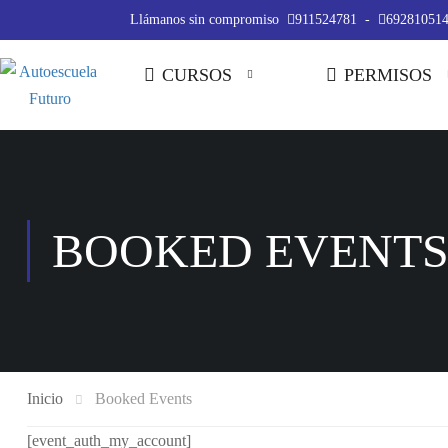
Llámanos sin compromiso
911524781
-
69281051
CURSOS
PERMISOS
BOOKED EVENT
Inicio
Booked Events
[event_auth_my_account]